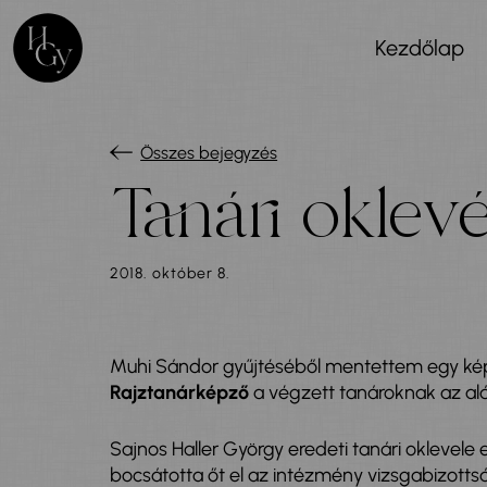
Kezdőlap
Összes bejegyzés
Tanári oklevé
2018. október 8.
Muhi Sándor gyűjtéséből mentettem egy képe
Rajztanárképző
a végzett tanároknak az alá
Sajnos Haller György eredeti tanári oklevele 
bocsátotta őt el az intézmény vizsgabizottsága