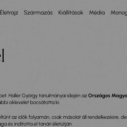
Életrajz
Származás
Kiállítások
Média
Monog
l
t. Haller György tanulmányai idején az
Országos Magyar 
bbi oklevelet bocsátotta ki.
eltűnt az idők folyamán, csak másolat áll rendelkezésre, de
 és indította el tanári életútján.