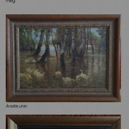
meg.
Áradás után