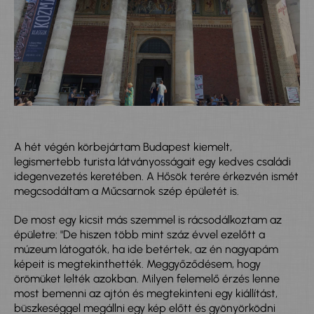
A hét végén körbejártam Budapest kiemelt,
legismertebb turista látványosságait egy kedves családi
idegenvezetés keretében. A Hősök terére érkezvén ismét
megcsodáltam a Műcsarnok szép épületét is.
De most egy kicsit más szemmel is rácsodálkoztam az
épületre: "De hiszen több mint száz évvel ezelőtt a
múzeum látogatók, ha ide betértek, az én nagyapám
képeit is megtekinthették. Meggyőződésem, hogy
örömüket lelték azokban. Milyen felemelő érzés lenne
most bemenni az ajtón és megtekinteni egy kiállítást,
büszkeséggel megállni egy kép előtt és gyönyörködni