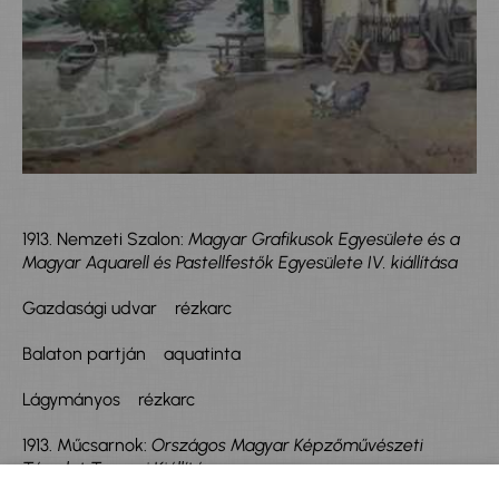
1913. Nemzeti Szalon:
Magyar Grafikusok Egyesülete és a
Magyar Aquarell és Pastellfestők Egyesülete IV. kiállítása
Gazdasági udvar rézkarc
Balaton partján aquatinta
Lágymányos rézkarc
1913. Műcsarnok:
Országos Magyar Képzőművészeti
Társulat Tavaszi Kiállítás