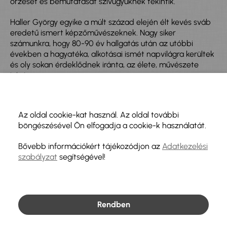
őrzését és bemutatását szívügyüknek tekintik.
Haller György egyike a múlt század elején élt kevés sváb
eredetű ismert képzőművészeknek. Nagy siker
számunkra, hogy 80-90 év hallgatás után az utóbbi
években a hagyatéka, alkotásai ismét napvilágra kerültek
és oly sokan érdeklődnek iránta, az élete, művészete
iránt.
Ez évben Ulm és Szatmárnémeti után Warthausenben
lehet megtekinteni egy kisebb válogatást a 90-100 éve
Az oldal cookie-kat használ. Az oldal további
készült alkotásokból.
böngészésével Ön elfogadja a cookie-k használatát.
Hát erre készülünk most!
Bővebb információkért tájékozódjon az
Adatkezelési
szabályzat
segítségével!
Rendben