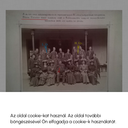
Az oldal cookie-kat használ. Az oldal további
böngészésével Ön elfogadja a cookie-k használatát.
Az évfolyam hallgatóiról készült alábbi fotón eddig Haller
és Laszgallner személyét sikerült beazonosítani.