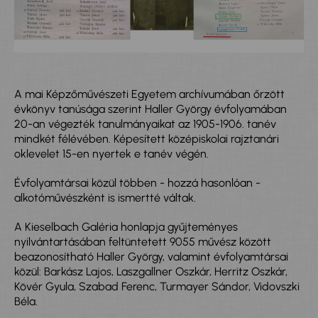
A mai Képzőművészeti Egyetem archívumában őrzött
évkönyv tanúsága szerint Haller György évfolyamában
20-an végezték tanulmányaikat az 1905-1906. tanév
mindkét félévében. Képesített középiskolai rajztanári
oklevelet 15-en nyertek e tanév végén.
Évfolyamtársai közül többen - hozzá hasonlóan -
alkotóművészként is ismertté váltak.
A Kieselbach Galéria honlapja gyűjteményes
nyilvántartásában feltüntetett 9055 művész között
beazonosítható Haller György, valamint évfolyamtársai
közül: Barkász Lajos, Laszgallner Oszkár, Herritz Oszkár,
Kövér Gyula, Szabad Ferenc, Turmayer Sándor, Vidovszki
Béla.