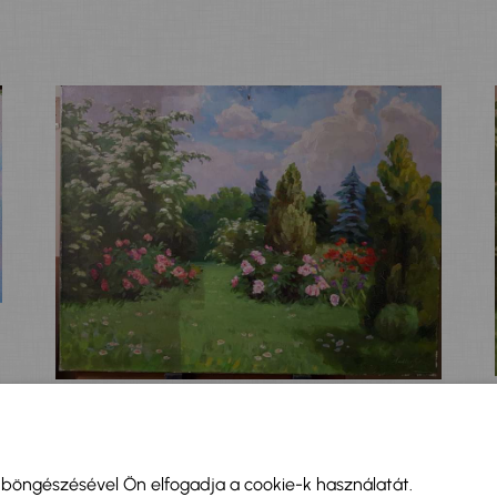
Fentiek a Bazsarózsák c. kép tisztítási fázisai.
i böngészésével Ön elfogadja a cookie-k használatát.