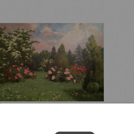
És ilyen lett a sérülésmentes, letisztított kép.