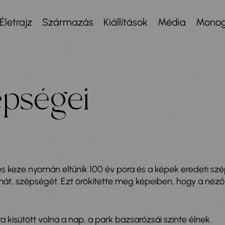
Életrajz
Származás
Kiállítások
Média
Monog
pségei
s keze nyomán eltűnik 100 év pora és a képek eredeti szé
t, szépségét. Ezt örökítette meg képeiben, hogy a nézőt is
ra kisütött volna a nap, a park bazsarózsái szinte élnek.