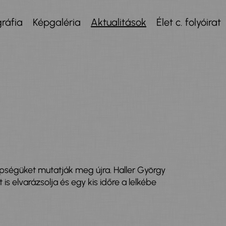
ráfia
Képgaléria
Aktualitások
Élet c. folyóirat
pségüket mutatják meg újra. Haller György
 elvarázsolja és egy kis időre a lelkébe